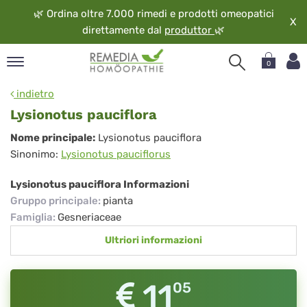
🌿
Ordina oltre 7.000 rimedi e prodotti omeopatici
X
direttamente dal
produttor
🌿
0
pand
indietro
ngua
Lysionotus pauciflora
pand
Lysionotus
Nome principale:
Lysionotus pauciflora
op
Sinonimo:
Lysionotus pauciflorus
pauciflora
pand
eopatia
Lysionotus pauciflora Informazioni
pand
Gruppo principale
:
pianta
vizio
Famiglia
:
Gesneriaceae
pand
Ultriori informazioni
guardo
11
05