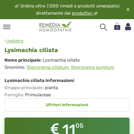
🌿
Ordina oltre 7.000 rimedi e prodotti omeopatici
X
direttamente dal
produttor
🌿
0
pand
indietro
ngua
Lysimachia ciliata
pand
Lysimachia
Nome principale:
Lysimachia ciliata
op
Sinonimo:
Steironema ciliatum
,
Steironema pumilum
ciliata
pand
eopatia
Lysimachia ciliata Informazioni
pand
Gruppo principale
:
pianta
vizio
Famiglia
:
Primulaceae
pand
Ultriori informazioni
guardo
11
05