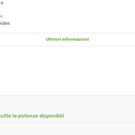
za
ia
nides
Ultriori informazioni
tutte le potenze disponibili