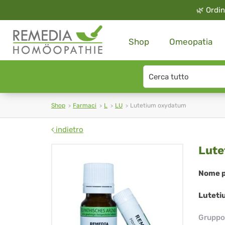
🌿
Ordin
Shop
Omeopatia
Search
type
Shop
Farmaci
L
LU
Lutetium oxydatum
indietro
Lut
Lute
ox
Nome p
Luteti
Gruppo 