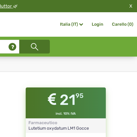
X
duttor
🌿
Login
Carello (
0
)
Italia (IT)
21
95
incl. 10% IVA
Farmaceutico
Lutetium oxydatum
LM1
Gocce