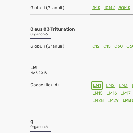
Globuli (Granuli)
1MK
10MK
50MK
C aus C3 Trituration
Organon 6
Globuli (Granuli)
C12
C15
C30
C6
LM
HAB 2018
Gocce (liquid)
LM1
LM2
LM3
LM15
LM16
LM17
LM28
LM29
LM3
Q
Organon 6