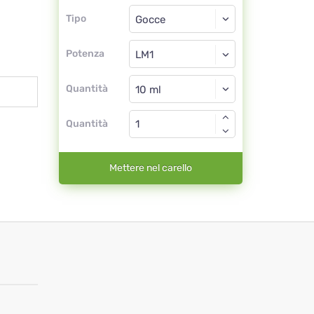
Tipo
Tipo
Gocce
Potenza
LM1
Gocce
Quantità
Quantità
Mettere nel carello