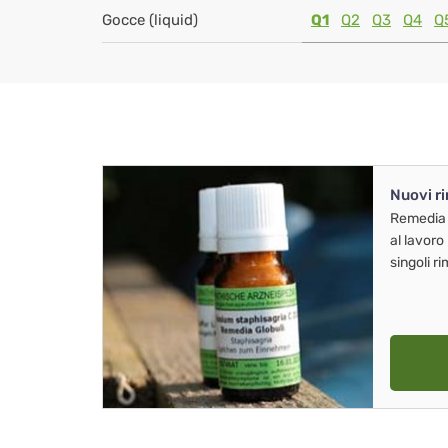
Gocce (liquid)
Q1
Q2
Q3
Q4
Q
Nuovi r
Remedia
al lavoro
singoli r