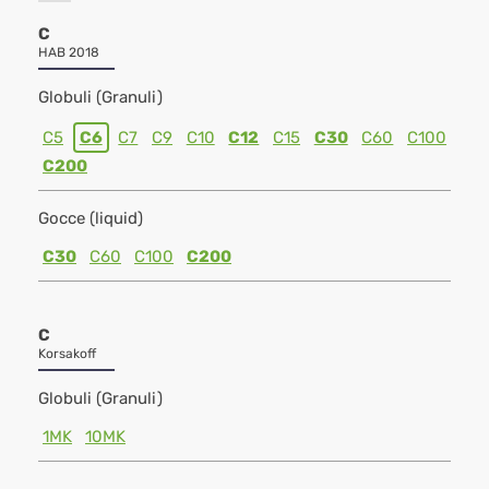
C
HAB 2018
Globuli (Granuli)
C5
C6
C7
C9
C10
C12
C15
C30
C60
C100
C200
Gocce (liquid)
C30
C60
C100
C200
C
Korsakoff
Globuli (Granuli)
1MK
10MK