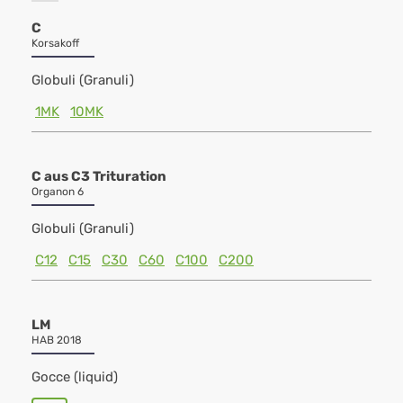
C
Korsakoff
Globuli (Granuli)
1MK
10MK
C aus C3 Trituration
Organon 6
Globuli (Granuli)
C12
C15
C30
C60
C100
C200
LM
HAB 2018
Gocce (liquid)