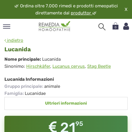
🌿
Ordina oltre 7.000 rimedi e prodotti omeopatici
X
direttamente dal
produttor
🌿
0
pand
indietro
ngua
Lucanida
pand
Lucanida
Nome principale:
Lucanida
op
Sinonimo:
Hirschkäfer
,
Lucanus cervus
,
Stag Beetle
pand
eopatia
Lucanida Informazioni
pand
Gruppo principale
:
animale
vizio
Famiglia
:
Lucanidae
pand
Ultriori informazioni
guardo
21
95