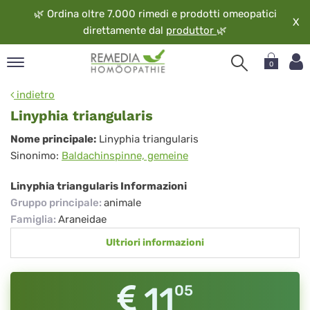
🌿
Ordina oltre 7.000 rimedi e prodotti omeopatici
X
direttamente dal
produttor
🌿
0
pand
indietro
ngua
Linyphia triangularis
pand
Linyphia
Nome principale:
Linyphia triangularis
op
Sinonimo:
Baldachinspinne, gemeine
triangularis
pand
eopatia
Linyphia triangularis Informazioni
pand
Gruppo principale
:
animale
vizio
Famiglia
:
Araneidae
pand
Ultriori informazioni
guardo
11
05