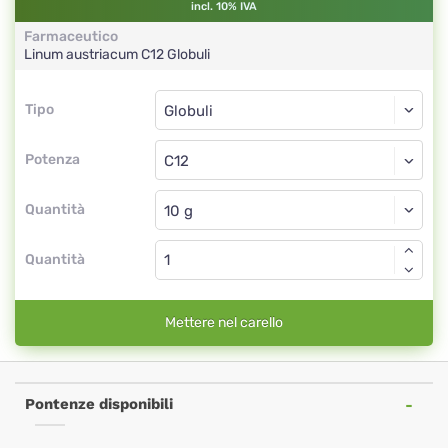
incl. 10% IVA
Farmaceutico
Linum austriacum
C12
Globuli
Tipo
Tipo
Globuli
Potenza
C12
Globuli
Quantità
Quantità
Mettere nel carello
Pontenze disponibili