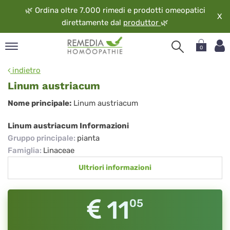
🌿
Ordina oltre 7.000 rimedi e prodotti omeopatici
X
direttamente dal
produttor
🌿
0
pand
indietro
ngua
Linum austriacum
pand
Linum
Nome principale:
Linum austriacum
op
austriacum
pand
Linum austriacum Informazioni
eopatia
Gruppo principale
:
pianta
pand
Famiglia
:
Linaceae
vizio
Ultriori informazioni
pand
guardo
11
05