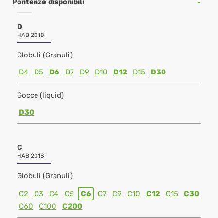
Pontenze disponibili
D
HAB 2018
Globuli (Granuli)
D4
D5
D6
D7
D9
D10
D12
D15
D30
Gocce (liquid)
D30
C
HAB 2018
Globuli (Granuli)
C2
C3
C4
C5
C6
C7
C9
C10
C12
C15
C30
C60
C100
C200