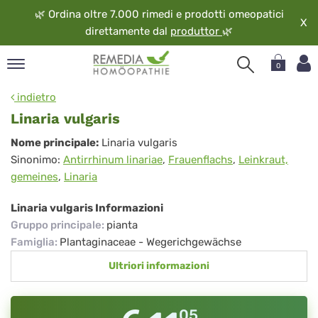
🌿
Ordina oltre 7.000 rimedi e prodotti omeopatici
X
direttamente dal
produttor
🌿
0
pand
indietro
ngua
Linaria vulgaris
pand
Linaria
Nome principale:
Linaria vulgaris
op
Sinonimo:
Antirrhinum linariae
,
Frauenflachs
,
Leinkraut,
vulgaris
pand
gemeines
,
Linaria
eopatia
pand
Linaria vulgaris Informazioni
vizio
Gruppo principale
:
pianta
pand
Famiglia
:
Plantaginaceae - Wegerichgewächse
guardo
Ultriori informazioni
05