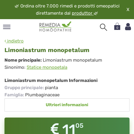
🌿
Ordina oltre 7.000 rimedi e prodotti omeopatici
X
direttamente dal
produttor
🌿
0
pand
indietro
ngua
Limoniastrum monopetalum
pand
Limoniastrum
Nome principale:
Limoniastrum monopetalum
op
Sinonimo:
Statice monopetala
monopetalum
pand
eopatia
Limoniastrum monopetalum Informazioni
pand
Gruppo principale
:
pianta
vizio
Famiglia
:
Plumbaginaceae
pand
Ultriori informazioni
guardo
11
05