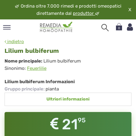
🌿
Ordina oltre 7.000 rimedi e prodotti omeopatici
X
direttamente dal
produttor
🌿
0
pand
indietro
ngua
Lilium bulbiferum
pand
Lilium
Nome principale:
Lilium bulbiferum
op
Sinonimo:
Feuerlilie
bulbiferum
pand
eopatia
Lilium bulbiferum Informazioni
pand
Gruppo principale
:
pianta
vizio
Ultriori informazioni
pand
guardo
21
95