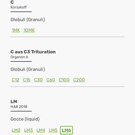
C
Korsakoff
Globuli (Granuli)
1MK
10MK
C aus C3 Trituration
Organon 6
Globuli (Granuli)
C12
C15
C30
C60
C100
C200
LM
HAB 2018
Gocce (liquid)
LM2
LM3
LM4
LM5
LM6