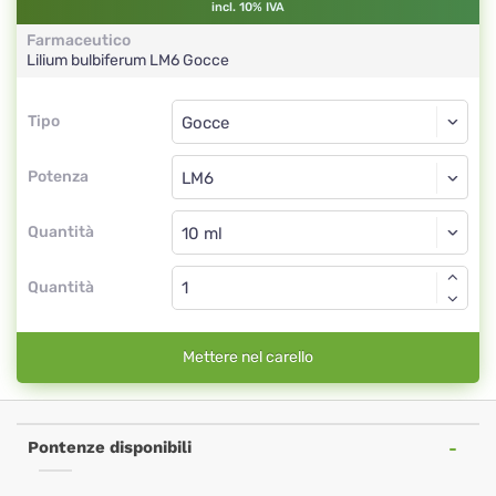
incl. 10% IVA
Farmaceutico
Lilium bulbiferum
LM6
Gocce
Tipo
Tipo
Gocce
Potenza
LM6
Gocce
Quantità
Quantità
Mettere nel carello
Pontenze disponibili