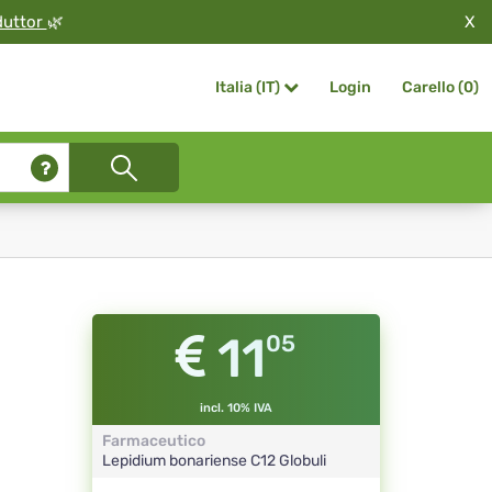
X
duttor
🌿
Login
Carello (
0
)
Italia (IT)
11
05
incl. 10% IVA
Farmaceutico
Lepidium bonariense
C12
Globuli