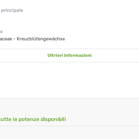
principale
ia
caceae - Kreuzblütengewächse
Ultriori informazioni
tutte le potenze disponibili