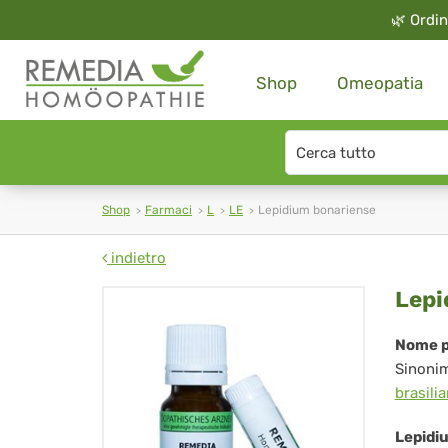
🌿
Ordin
Shop
Omeopatia
Search
type
Shop
Farmaci
L
LE
Lepidium bonariense
indietro
Le
Lepi
bon
Nome p
Sinoni
brasili
Lepidi