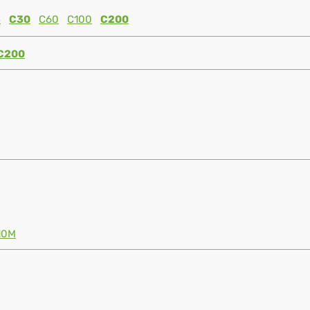
5
C30
C60
C100
C200
C200
10M