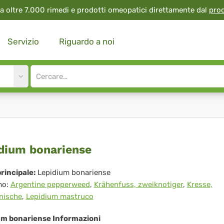
a oltre 7.000 rimedi e prodotti omeopatici direttamente dal
pro
Servizio
Riguardo a noi
Site
search
input
pidium
dium bonariense
ariense
rincipale:
Lepidium bonariense
mo:
Argentine pepperweed
,
Krähenfuss, zweiknotiger
,
Kresse,
anische
,
Lepidium mastruco
um bonariense Informazioni