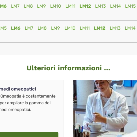
LM6
LM7
LM8
LM9
LM10
LM11
LM12
LM13
LM14
LM15
LM5
LM6
LM7
LM8
LM9
LM10
LM11
LM12
LM13
LM14
Ulteriori informazioni ...
imedi omeopatici
 Omeopatia è costantemente
 per ampliare la gamma dei
imedi omeopatici.