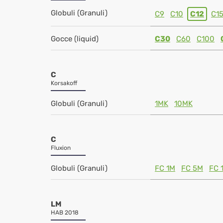
Globuli (Granuli)
C9
C10
C12
C1
Gocce (liquid)
C30
C60
C100
C
Korsakoff
Globuli (Granuli)
1MK
10MK
C
Fluxion
Globuli (Granuli)
FC 1M
FC 5M
FC 
LM
HAB 2018