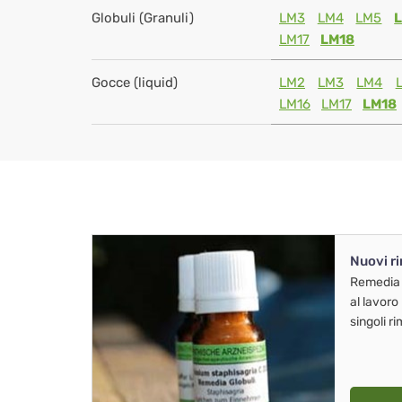
Globuli (Granuli)
LM3
LM4
LM5
LM17
LM18
Gocce (liquid)
LM2
LM3
LM4
LM16
LM17
LM18
Nuovi r
Remedia
al lavoro
singoli r