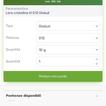
incl. 10% IVA
Farmaceutico
Lens cristallina Gl
D12
Globuli
Tipo
Tipo
Globuli
Potenza
D12
Globuli
Quantità
Quantità
Mettere nel carello
Pontenze disponibili