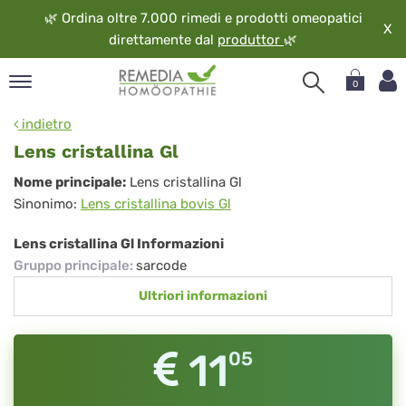
🌿
Ordina oltre 7.000 rimedi e prodotti omeopatici
X
direttamente dal
produttor
🌿
0
pand
indietro
ngua
Lens cristallina Gl
pand
Lens
Nome principale:
Lens cristallina Gl
op
Sinonimo:
Lens cristallina bovis Gl
cristallina
pand
eopatia
Gl
Lens cristallina Gl Informazioni
pand
Gruppo principale
:
sarcode
vizio
Ultriori informazioni
pand
guardo
11
05