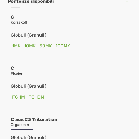
Pontenze disponibili
C
Korsakoff
Globuli (Granuli)
1MK
10MK
50MK
100MK
C
Fluxion
Globuli (Granuli)
FC 1M
FC 10M
C aus C3 Trituration
Organon 6
Globuli (Granuli)