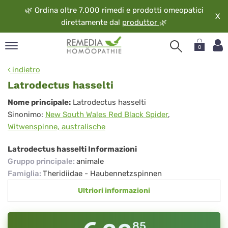
🌿
Ordina oltre 7.000 rimedi e prodotti omeopatici
X
direttamente dal
produttor
🌿
0
pand
indietro
ngua
Latrodectus hasselti
pand
Latrodectus
Nome principale:
Latrodectus hasselti
op
Sinonimo:
New South Wales Red Black Spider
,
hasselti
pand
Witwenspinne, australische
eopatia
pand
Latrodectus hasselti Informazioni
vizio
Gruppo principale
:
animale
pand
Famiglia
:
Theridiidae - Haubennetzspinnen
guardo
Ultriori informazioni
85