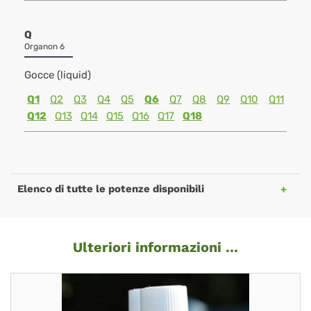
Q
Organon 6
Gocce (liquid)
Q1
Q2
Q3
Q4
Q5
Q6
Q7
Q8
Q9
Q10
Q11
Q12
Q13
Q14
Q15
Q16
Q17
Q18
Elenco di tutte le potenze disponibili
Ulteriori informazioni ...