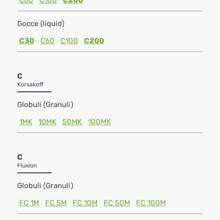
C60
C100
C200
Gocce (liquid)
C30
C60
C100
C200
C
Korsakoff
Globuli (Granuli)
1MK
10MK
50MK
100MK
C
Fluxion
Globuli (Granuli)
FC 1M
FC 5M
FC 10M
FC 50M
FC 100M