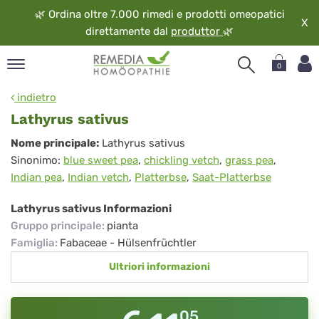
🌿
Ordina oltre 7.000 rimedi e prodotti omeopatici
X
direttamente dal
produttor
🌿
0
pand
indietro
ngua
Lathyrus sativus
pand
Lathyrus
Nome principale:
Lathyrus sativus
op
Sinonimo:
blue sweet pea
,
chickling vetch
,
grass pea
,
sativus
pand
Indian pea
,
Indian vetch
,
Platterbse
,
Saat-Platterbse
eopatia
pand
Lathyrus sativus Informazioni
vizio
Gruppo principale
:
pianta
pand
Famiglia
:
Fabaceae - Hülsenfrüchtler
guardo
Ultriori informazioni
05