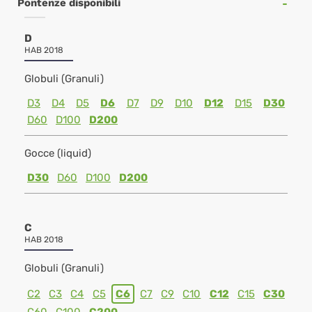
Pontenze disponibili
D
HAB 2018
Globuli (Granuli)
D3
D4
D5
D6
D7
D9
D10
D12
D15
D30
D60
D100
D200
Gocce (liquid)
D30
D60
D100
D200
C
HAB 2018
Globuli (Granuli)
C2
C3
C4
C5
C6
C7
C9
C10
C12
C15
C30