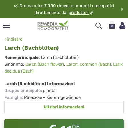
🌿
Ordina oltre 7.000 rimedi e prodotti omeopatici
X
direttamente dal
produttor
🌿
0
pand
indietro
ngua
Larch (Bachblüten)
pand
Larch
Nome principale:
Larch (Bachblüten)
op
Sinonimo:
Larch (Bach flower)
,
Larch, common (Bach)
,
Larix
(Bachblüten)
pand
decidua (Bach)
eopatia
pand
Larch (Bachblüten) Informazioni
vizio
Gruppo principale
:
pianta
pand
Famiglia
:
Pinaceae - Kieferngewächse
guardo
Ultriori informazioni
05