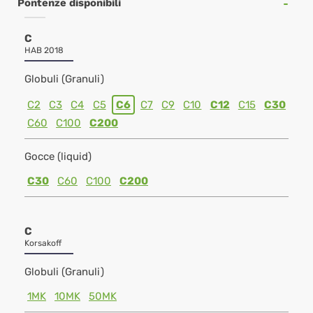
Pontenze disponibili
C
HAB 2018
Globuli (Granuli)
C2
C3
C4
C5
C6
C7
C9
C10
C12
C15
C30
C60
C100
C200
Gocce (liquid)
C30
C60
C100
C200
C
Korsakoff
Globuli (Granuli)
1MK
10MK
50MK