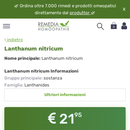
🌿
Ordina oltre 7.000 rimedi e prodotti omeopatici
X
direttamente dal
produttor
🌿
0
pand
indietro
ngua
Lanthanum nitricum
pand
Lanthanum
Nome principale:
Lanthanum nitricum
op
nitricum
pand
Lanthanum nitricum Informazioni
eopatia
Gruppo principale
:
sostanza
pand
Famiglia
:
Lanthanides
vizio
Ultriori informazioni
pand
guardo
21
95