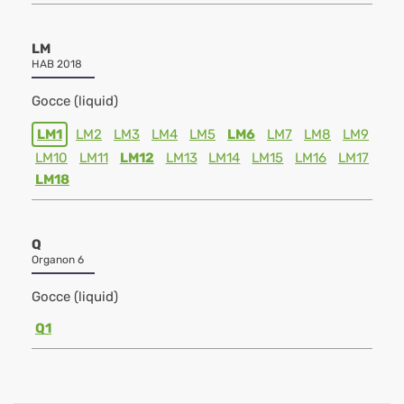
LM
HAB 2018
Gocce (liquid)
LM1
LM2
LM3
LM4
LM5
LM6
LM7
LM8
LM9
LM10
LM11
LM12
LM13
LM14
LM15
LM16
LM17
LM18
Q
Organon 6
Gocce (liquid)
Q1