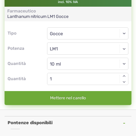
incl. 10% IVA
Farmaceutico
Lanthanum nitricum
LM1
Gocce
Tipo
Tipo
Gocce
Potenza
LM1
Gocce
Quantità
Quantità
Mettere nel carello
Pontenze disponibili