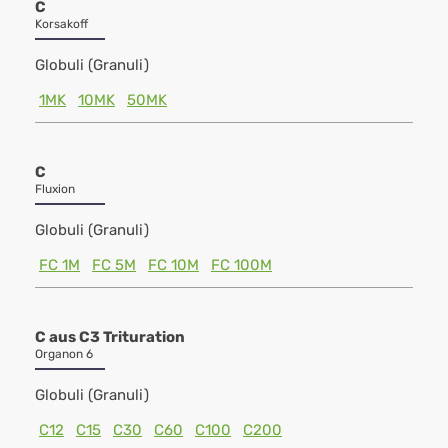
C
Korsakoff
Globuli (Granuli)
1MK
10MK
50MK
C
Fluxion
Globuli (Granuli)
FC 1M
FC 5M
FC 10M
FC 100M
C aus C3 Trituration
Organon 6
Globuli (Granuli)
C12
C15
C30
C60
C100
C200