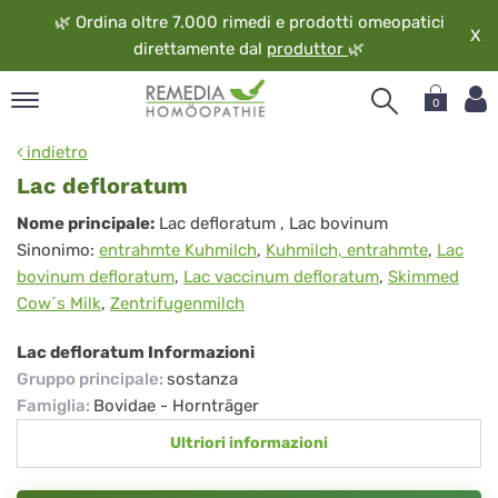
🌿
Ordina oltre 7.000 rimedi e prodotti omeopatici
X
direttamente dal
produttor
🌿
0
pand
indietro
ngua
Lac defloratum
pand
Lac
Nome principale:
Lac defloratum
, Lac bovinum
op
Sinonimo:
entrahmte Kuhmilch
,
Kuhmilch, entrahmte
,
Lac
defloratum
pand
bovinum defloratum
,
Lac vaccinum defloratum
,
Skimmed
eopatia
Cow´s Milk
,
Zentrifugenmilch
pand
vizio
Lac defloratum Informazioni
pand
Gruppo principale
:
sostanza
guardo
Famiglia
:
Bovidae - Hornträger
Ultriori informazioni