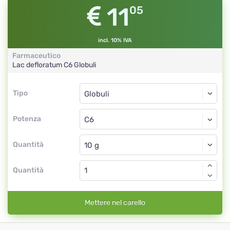
11
05
incl. 10% IVA
Farmaceutico
Lac defloratum
C6
Globuli
Tipo
Tipo
Globuli
Potenza
C6
Globuli
Quantità
Quantità
Mettere nel carello