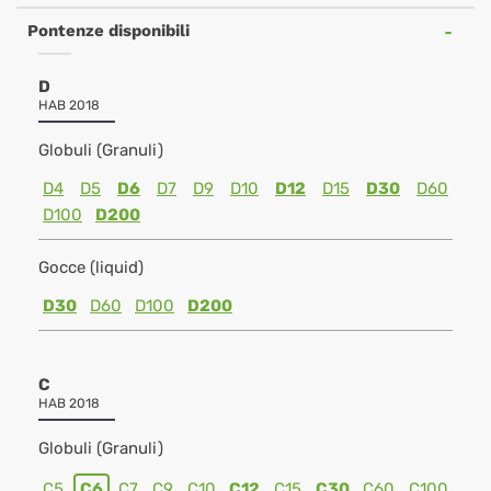
Pontenze disponibili
D
HAB 2018
Globuli (Granuli)
D4
D5
D6
D7
D9
D10
D12
D15
D30
D60
D100
D200
Gocce (liquid)
D30
D60
D100
D200
C
HAB 2018
Globuli (Granuli)
C5
C6
C7
C9
C10
C12
C15
C30
C60
C100