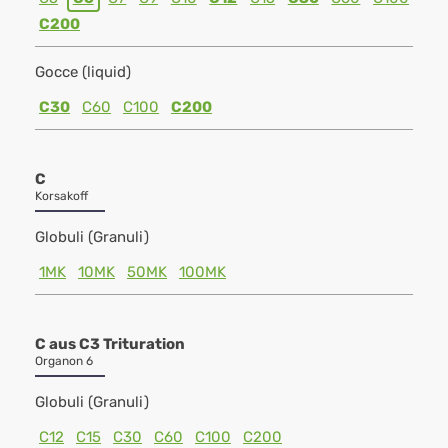
C200
Gocce (liquid)
C30
C60
C100
C200
C
Korsakoff
Globuli (Granuli)
1MK
10MK
50MK
100MK
C aus C3 Trituration
Organon 6
Globuli (Granuli)
C12
C15
C30
C60
C100
C200