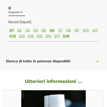
Q
Organon 6
Gocce (liquid)
Q1
Q2
Q3
Q4
Q5
Q6
Q7
Q8
Q9
Q10
Q11
Q12
Q13
Q14
Q15
Q16
Q17
Q18
Elenco di tutte le potenze disponibili
Ulteriori informazioni ...