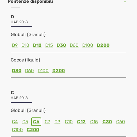
Pontenze disponibili
D
HAB 2018
Globuli (Granuli)
D9
D10
D12
D15
D30
D60
D100
D200
Gocce (liquid)
D30
D60
D100
D200
C
HAB 2018
Globuli (Granuli)
C4
C5
C6
C7
C9
C10
C12
C15
C30
C60
C100
C200