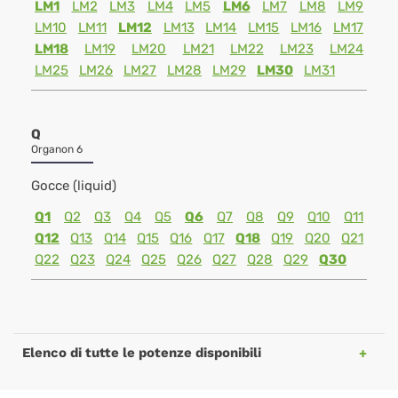
LM1
LM2
LM3
LM4
LM5
LM6
LM7
LM8
LM9
LM10
LM11
LM12
LM13
LM14
LM15
LM16
LM17
LM18
LM19
LM20
LM21
LM22
LM23
LM24
LM25
LM26
LM27
LM28
LM29
LM30
LM31
Q
Organon 6
Gocce (liquid)
Q1
Q2
Q3
Q4
Q5
Q6
Q7
Q8
Q9
Q10
Q11
Q12
Q13
Q14
Q15
Q16
Q17
Q18
Q19
Q20
Q21
Q22
Q23
Q24
Q25
Q26
Q27
Q28
Q29
Q30
Elenco di tutte le potenze disponibili