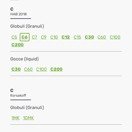
C
HAB 2018
Globuli (Granuli)
C5
C6
C7
C9
C10
C12
C15
C30
C60
C100
C200
Gocce (liquid)
C30
C60
C100
C200
C
Korsakoff
Globuli (Granuli)
1MK
10MK