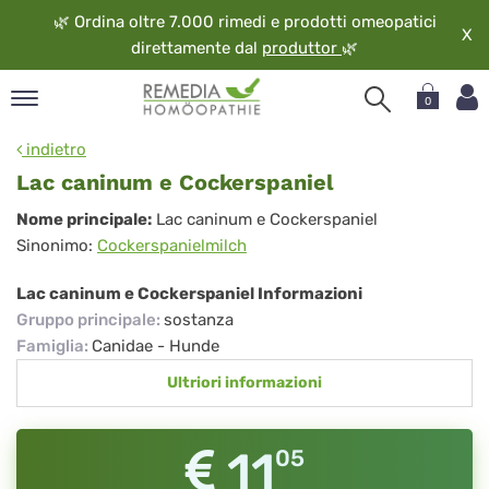
🌿
Ordina oltre 7.000 rimedi e prodotti omeopatici
X
direttamente dal
produttor
🌿
0
pand
indietro
ngua
Lac caninum e Cockerspaniel
pand
Lac
Nome principale:
Lac caninum e Cockerspaniel
op
Sinonimo:
Cockerspanielmilch
caninum
pand
eopatia
e
Lac caninum e Cockerspaniel Informazioni
pand
Cockerspaniel
Gruppo principale
:
sostanza
vizio
Famiglia
:
Canidae - Hunde
pand
Ultriori informazioni
guardo
11
05