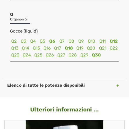
Q
Organon 6
Gocce (liquid)
Q2
Q3
Q4
Q5
Q6
Q7
Q8
Q9
Q10
Q11
Q12
Q13
Q14
Q15
Q16
Q17
Q18
Q19
Q20
Q21
Q22
Q23
Q24
Q25
Q26
Q27
Q28
Q29
Q30
Elenco di tutte le potenze disponibili
Ulteriori informazioni ...