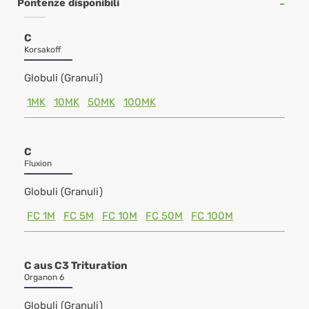
Pontenze disponibili
C
Korsakoff
Globuli (Granuli)
1MK
10MK
50MK
100MK
C
Fluxion
Globuli (Granuli)
FC 1M
FC 5M
FC 10M
FC 50M
FC 100M
C aus C3 Trituration
Organon 6
Globuli (Granuli)