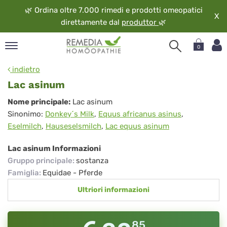
🌿
Ordina oltre 7.000 rimedi e prodotti omeopatici
X
direttamente dal
produttor
🌿
0
pand
indietro
ngua
Lac asinum
pand
Lac
Nome principale:
Lac asinum
op
Sinonimo:
Donkey´s Milk
,
Equus africanus asinus
,
asinum
pand
Eselmilch
,
Hauseselsmilch
,
Lac equus asinum
eopatia
pand
Lac asinum Informazioni
vizio
Gruppo principale
:
sostanza
pand
Famiglia
:
Equidae - Pferde
guardo
Ultriori informazioni
85