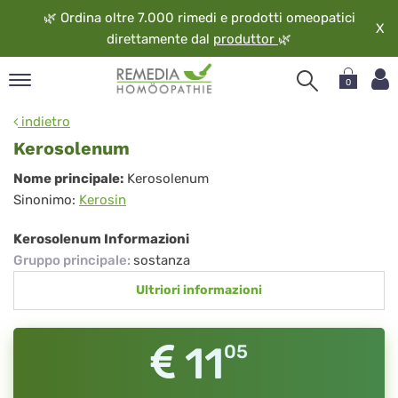
🌿
Ordina oltre 7.000 rimedi e prodotti omeopatici
X
direttamente dal
produttor
🌿
0
pand
indietro
ngua
Kerosolenum
pand
Kerosolenum
Nome principale:
Kerosolenum
op
Sinonimo:
Kerosin
pand
eopatia
Kerosolenum Informazioni
pand
Gruppo principale
:
sostanza
vizio
Ultriori informazioni
pand
guardo
11
05