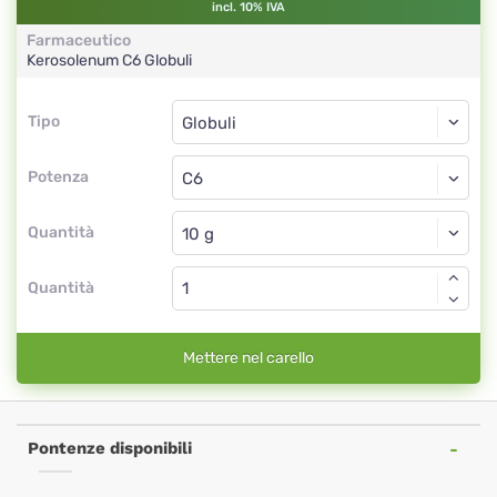
incl. 10% IVA
Farmaceutico
Kerosolenum
C6
Globuli
Tipo
Tipo
Globuli
Potenza
C6
Globuli
Quantità
Quantità
Mettere nel carello
Pontenze disponibili