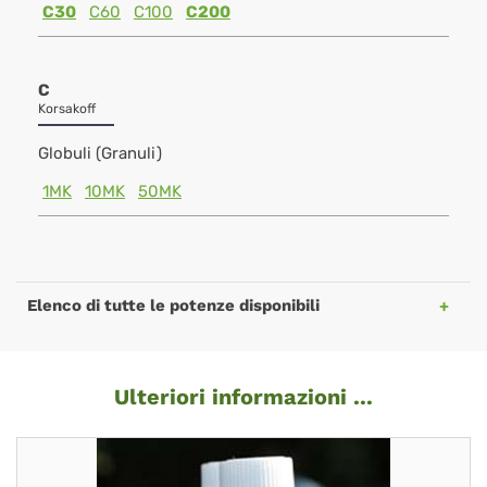
C30
C60
C100
C200
C
Korsakoff
Globuli (Granuli)
1MK
10MK
50MK
Elenco di tutte le potenze disponibili
Ulteriori informazioni ...