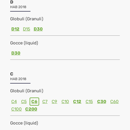
D
HAB 2018
Globuli (Granuli)
D12
D15
D30
Gocce (liquid)
D30
C
HAB 2018
Globuli (Granuli)
C4
C5
C6
C7
C9
C10
C12
C15
C30
C60
C100
C200
Gocce (liquid)