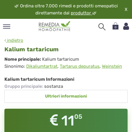
🌿
Ordina oltre 7.000 rimedi e prodotti omeopatici
X
direttamente dal
produttor
🌿
0
pand
indietro
ngua
Kalium tartaricum
pand
Kalium
Nome principale:
Kalium tartaricum
op
Sinonimo:
Dikaliumtartrat
,
Tartarus depuratus
,
Weinstein
tartaricum
pand
eopatia
Kalium tartaricum Informazioni
pand
Gruppo principale
:
sostanza
vizio
Ultriori informazioni
pand
guardo
11
05