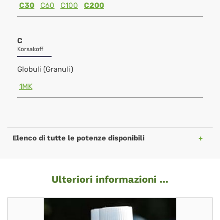
C30
C60
C100
C200
C
Korsakoff
Globuli (Granuli)
1MK
Elenco di tutte le potenze disponibili
Ulteriori informazioni ...