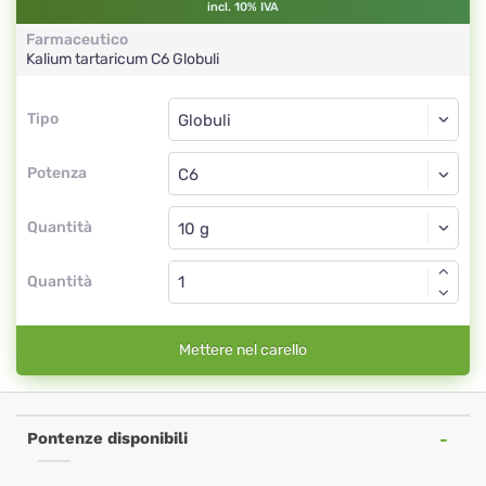
incl. 10% IVA
Farmaceutico
Kalium tartaricum
C6
Globuli
Tipo
Tipo
Globuli
Potenza
C6
Globuli
Quantità
Quantità
Mettere nel carello
Pontenze disponibili