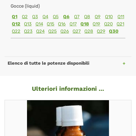
Gocce (liquid)
Q1
Q2
Q3
Q4
Q5
Q6
Q7
Q8
Q9
Q10
Q11
Q12
Q13
Q14
Q15
Q16
Q17
Q18
Q19
Q20
Q21
Q22
Q23
Q24
Q25
Q26
Q27
Q28
Q29
Q30
Elenco di tutte le potenze disponibili
Ulteriori informazioni ...