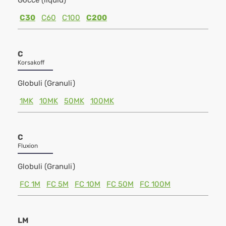
Gocce (liquid)
C30
C60
C100
C200
C
Korsakoff
Globuli (Granuli)
1MK
10MK
50MK
100MK
C
Fluxion
Globuli (Granuli)
FC 1M
FC 5M
FC 10M
FC 50M
FC 100M
LM