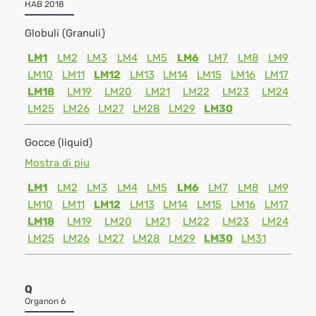
HAB 2018
Globuli (Granuli)
LM1
LM2
LM3
LM4
LM5
LM6
LM7
LM8
LM9
LM10
LM11
LM12
LM13
LM14
LM15
LM16
LM17
LM18
LM19
LM20
LM21
LM22
LM23
LM24
LM25
LM26
LM27
LM28
LM29
LM30
Gocce (liquid)
Mostra di piu
LM1
LM2
LM3
LM4
LM5
LM6
LM7
LM8
LM9
LM10
LM11
LM12
LM13
LM14
LM15
LM16
LM17
LM18
LM19
LM20
LM21
LM22
LM23
LM24
LM25
LM26
LM27
LM28
LM29
LM30
LM31
Q
Organon 6