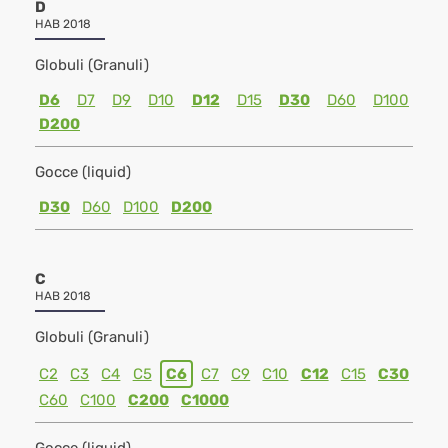
D
HAB 2018
Globuli (Granuli)
D6
D7
D9
D10
D12
D15
D30
D60
D100
D200
Gocce (liquid)
D30
D60
D100
D200
C
HAB 2018
Globuli (Granuli)
C2
C3
C4
C5
C6
C7
C9
C10
C12
C15
C30
C60
C100
C200
C1000