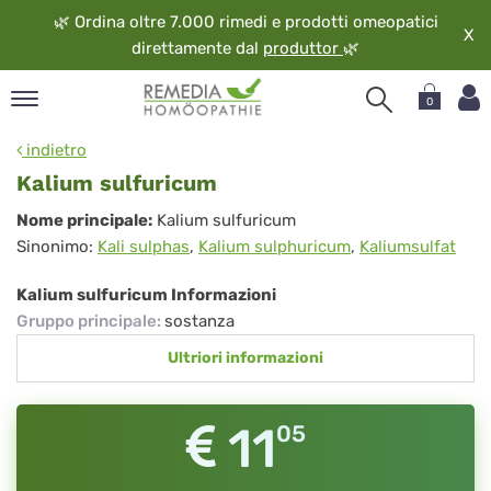
🌿
Ordina oltre 7.000 rimedi e prodotti omeopatici
X
direttamente dal
produttor
🌿
0
pand
indietro
ngua
Kalium sulfuricum
pand
Kalium
Nome principale:
Kalium sulfuricum
op
Sinonimo:
Kali sulphas
,
Kalium sulphuricum
,
Kaliumsulfat
sulfuricum
pand
eopatia
Kalium sulfuricum Informazioni
pand
Gruppo principale
:
sostanza
vizio
Ultriori informazioni
pand
guardo
11
05