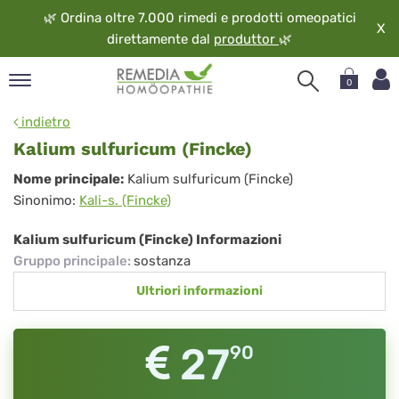
🌿
Ordina oltre 7.000 rimedi e prodotti omeopatici
X
direttamente dal
produttor
🌿
0
pand
indietro
ngua
Kalium sulfuricum (Fincke)
pand
Kalium
Nome principale:
Kalium sulfuricum (Fincke)
op
Sinonimo:
Kali-s. (Fincke)
sulfuricum
pand
eopatia
(Fincke)
Kalium sulfuricum (Fincke) Informazioni
pand
Gruppo principale
:
sostanza
vizio
Ultriori informazioni
pand
guardo
27
90