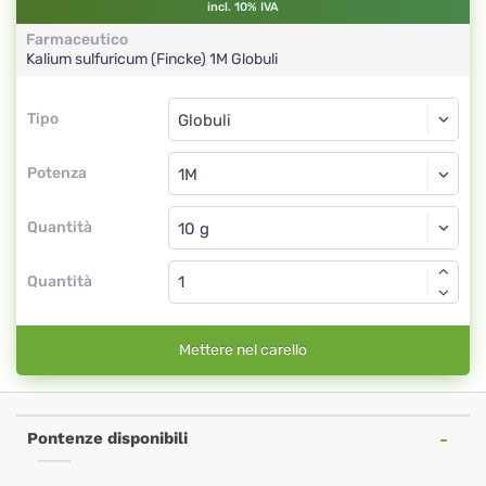
incl. 10% IVA
Farmaceutico
Kalium sulfuricum (Fincke)
1M
Globuli
Tipo
Tipo
Globuli
Potenza
1M
Globuli
Quantità
Quantità
Mettere nel carello
Pontenze disponibili