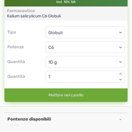
incl. 10% IVA
Farmaceutico
Kalium salicylicum
C6
Globuli
Tipo
Tipo
Globuli
Potenza
C6
Globuli
Quantità
Quantità
Mettere nel carello
Pontenze disponibili