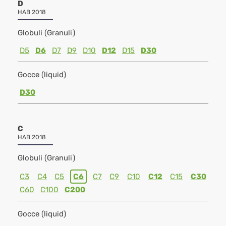
D
HAB 2018
Globuli (Granuli)
D5
D6
D7
D9
D10
D12
D15
D30
Gocce (liquid)
D30
C
HAB 2018
Globuli (Granuli)
C3
C4
C5
C6
C7
C9
C10
C12
C15
C30
C60
C100
C200
Gocce (liquid)