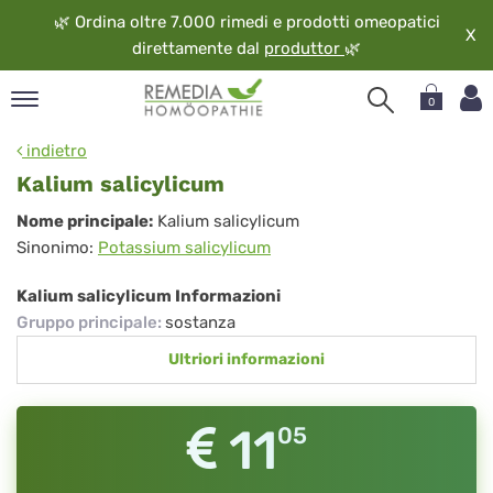
🌿
Ordina oltre 7.000 rimedi e prodotti omeopatici
X
direttamente dal
produttor
🌿
0
pand
indietro
ngua
Kalium salicylicum
pand
Kalium
Nome principale:
Kalium salicylicum
op
Sinonimo:
Potassium salicylicum
salicylicum
pand
eopatia
Kalium salicylicum Informazioni
pand
Gruppo principale
:
sostanza
vizio
Ultriori informazioni
pand
guardo
11
05