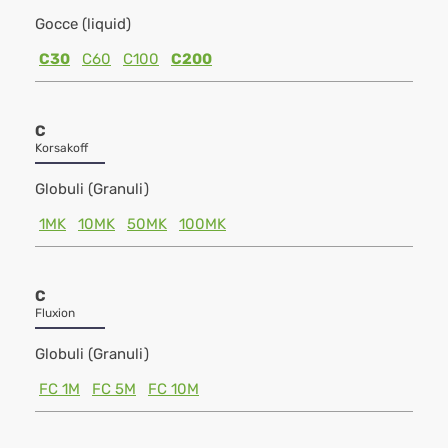
Gocce (liquid)
C30
C60
C100
C200
C
Korsakoff
Globuli (Granuli)
1MK
10MK
50MK
100MK
C
Fluxion
Globuli (Granuli)
FC 1M
FC 5M
FC 10M