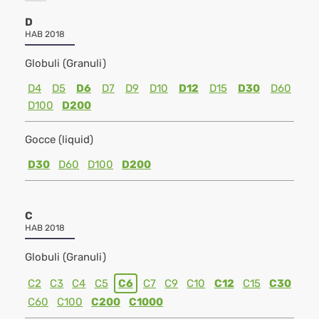
D
HAB 2018
Globuli (Granuli)
D4
D5
D6
D7
D9
D10
D12
D15
D30
D60
D100
D200
Gocce (liquid)
D30
D60
D100
D200
C
HAB 2018
Globuli (Granuli)
C2
C3
C4
C5
C6
C7
C9
C10
C12
C15
C30
C60
C100
C200
C1000