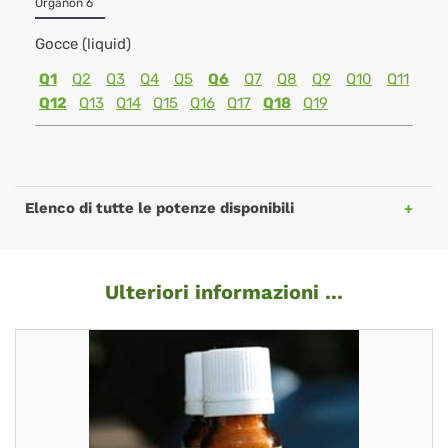
Organon 6
Gocce (liquid)
Q1
Q2
Q3
Q4
Q5
Q6
Q7
Q8
Q9
Q10
Q11
Q12
Q13
Q14
Q15
Q16
Q17
Q18
Q19
Elenco di tutte le potenze disponibili
Ulteriori informazioni ...