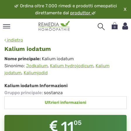
🌿
Ordina oltre 7.000 rimedi e prodotti omeopatici
X
direttamente dal
produttor
🌿
0
pand
indietro
ngua
Kalium iodatum
pand
Kalium
Nome principale:
Kalium iodatum
op
Sinonimo:
Jodkalium
,
Kalium hydrojodicum
,
Kalium
iodatum
pand
jodatum
,
Kaliumjodid
eopatia
pand
Kalium iodatum Informazioni
vizio
Gruppo principale
:
sostanza
pand
Ultriori informazioni
guardo
11
05