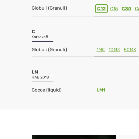
Globuli (Granuli)
C12
C15
C30
C
C
Korsakoff
Globuli (Granuli)
1MK
10MK
50MK
LM
HAB 2018
Gocce (liquid)
LM1