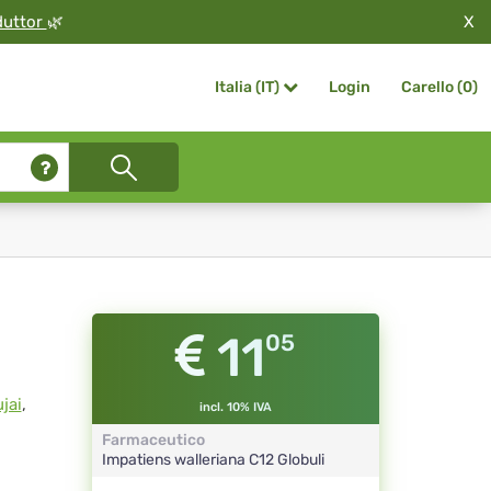
X
duttor
🌿
Login
Carello (
0
)
Italia (IT)
11
05
jai
,
incl. 10% IVA
Farmaceutico
Impatiens walleriana
C12
Globuli