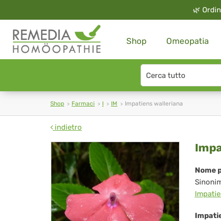
🌿
Ordin
Shop
Omeopatia
Search
type
Shop
Farmaci
I
IM
Impatiens walleriana
indietro
Imp
Impa
wal
Nome p
Sinoni
Impatie
Impati