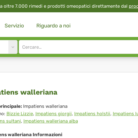
a oltre 7.000 rimedi e prodotti omeopatici direttamente dal
pro
Servizio
Riguardo a noi
Site
search
input
atiens
tiens walleriana
leriana
rincipale:
Impatiens walleriana
mo:
Bizzie Lizzie
,
Impatiens giorgii
,
Impatiens holstii
,
Impatiens lu
ns sultani
,
Impatiens walleriana alba
ens walleriana Informazioni