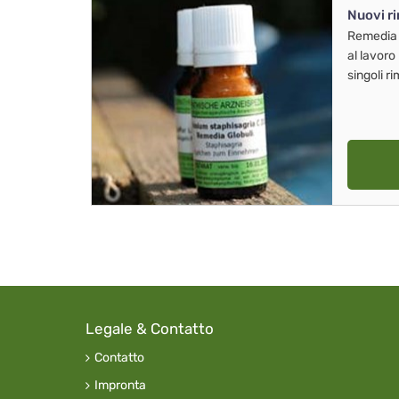
Nuovi r
Remedia
al lavoro
singoli r
Legale & Contatto
Contatto
Impronta