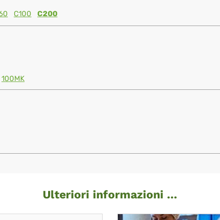
60
C100
C200
100MK
Ulteriori informazioni ...