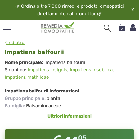
🌿
Ordina oltre 7.000 rimedi e prodotti omeopatici
X
direttamente dal
produttor
🌿
0
pand
indietro
ngua
Impatiens balfourii
pand
Impatiens
Nome principale:
Impatiens balfourii
op
Sinonimo:
Impatiens insignis
,
Impatiens insubrica
,
balfourii
pand
Impatiens mathildae
eopatia
pand
Impatiens balfourii Informazioni
vizio
Gruppo principale
:
pianta
pand
Famiglia
:
Balsamineaceae
guardo
Ultriori informazioni
05