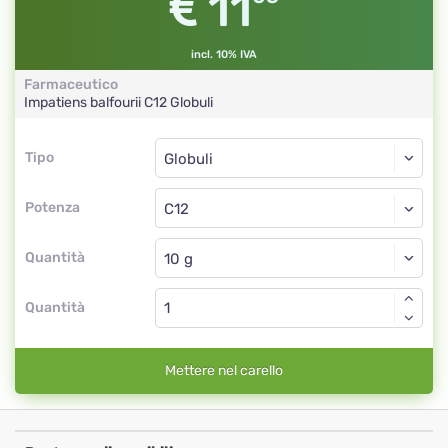
11
incl. 10% IVA
Farmaceutico
Impatiens balfourii
C12
Globuli
Tipo
Tipo
Globuli
Potenza
C12
Globuli
Quantità
Quantità
Mettere nel carello