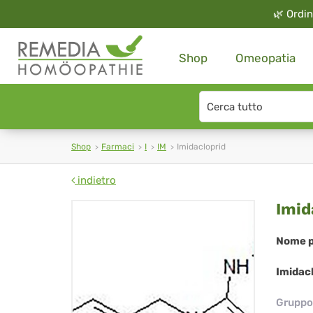
🌿
Ordin
Shop
Omeopatia
Search
type
Shop
Farmaci
I
IM
Imidacloprid
indietro
Imi
Imid
Nome p
Imidacl
Gruppo 