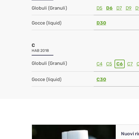
Globuli (Granuli)
D5
D6
D7
D9
D
Gocce (liquid)
D30
C
HAB 2018
Globuli (Granuli)
C4
C5
C6
C7
Gocce (liquid)
C30
Nuovi r