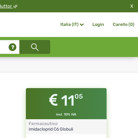
X
duttor
🌿
Login
Carello (
0
)
Italia (IT)
11
05
incl. 10% IVA
Farmaceutico
Imidacloprid
C6
Globuli