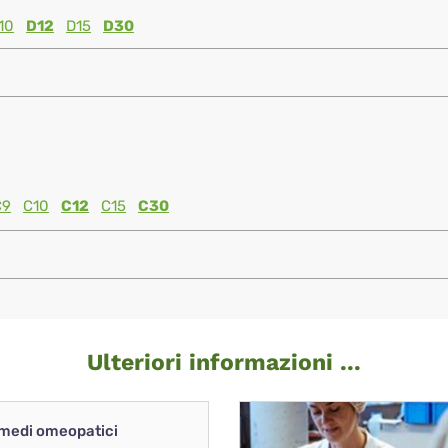
10
D12
D15
D30
C9
C10
C12
C15
C30
Ulteriori informazioni ...
imedi omeopatici