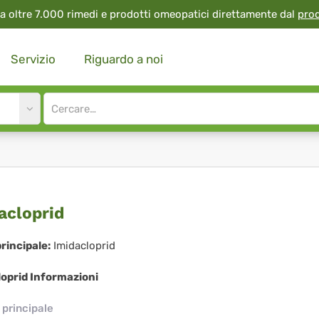
a oltre 7.000 rimedi e prodotti omeopatici direttamente dal
pro
Servizio
Riguardo a noi
Site
search
input
dacloprid
acloprid
rincipale:
Imidacloprid
oprid Informazioni
principale