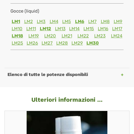
Gocce (liquid)
LM1
LM2
LM3
LM4
LM5
LM6
LM7
LM8
LM9
LM10
LM11
LM12
LM13
LM14
LM15
LM16
LM17
LM18
LM19
LM20
LM21
LM22
LM23
LM24
LM25
LM26
LM27
LM28
LM29
LM30
Elenco di tutte le potenze disponibili
Ulteriori informazioni ...