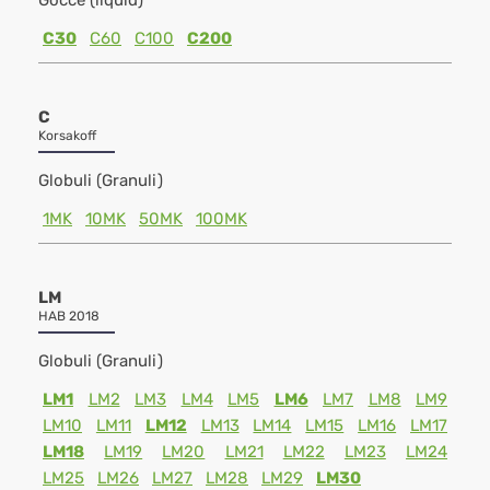
Gocce (liquid)
C30
C60
C100
C200
C
Korsakoff
Globuli (Granuli)
1MK
10MK
50MK
100MK
LM
HAB 2018
Globuli (Granuli)
LM1
LM2
LM3
LM4
LM5
LM6
LM7
LM8
LM9
LM10
LM11
LM12
LM13
LM14
LM15
LM16
LM17
LM18
LM19
LM20
LM21
LM22
LM23
LM24
LM25
LM26
LM27
LM28
LM29
LM30