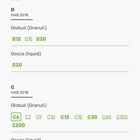
D
HAB 2018
Globuli (Granuli)
D12
D15
D30
Gocce (liquid)
D30
C
HAB 2018
Globuli (Granuli)
C6
C7
C9
C10
C12
C15
C30
C60
C100
C200