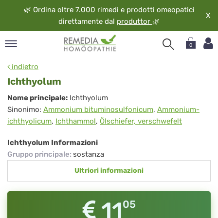
🌿
Ordina oltre 7.000 rimedi e prodotti omeopatici
X
direttamente dal
produttor
🌿
0
pand
indietro
ngua
Ichthyolum
pand
Ichthyolum
Nome principale:
Ichthyolum
op
Sinonimo:
Ammonium bituminosulfonicum
,
Ammonium-
pand
ichthyolicum
,
Ichthammol
,
Ölschiefer, verschwefelt
eopatia
pand
Ichthyolum Informazioni
vizio
Gruppo principale
:
sostanza
pand
Ultriori informazioni
guardo
11
05