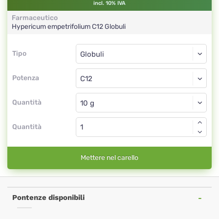
incl. 10% IVA
Farmaceutico
Hypericum empetrifolium
C12
Globuli
Tipo
Tipo
Globuli
Potenza
C12
Globuli
Quantità
Quantità
Mettere nel carello
Pontenze disponibili