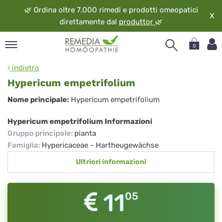
🌿
Ordina oltre 7.000 rimedi e prodotti omeopatici
X
direttamente dal
produttor
🌿
0
pand
indietro
ngua
Hypericum empetrifolium
pand
Hypericum
Nome principale:
Hypericum empetrifolium
op
empetrifolium
pand
Hypericum empetrifolium Informazioni
eopatia
Gruppo principale
:
pianta
pand
Famiglia
:
Hypericaceae - Hartheugewächse
vizio
Ultriori informazioni
pand
guardo
11
05