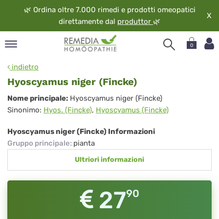
🌿
Ordina oltre 7.000 rimedi e prodotti omeopatici
X
direttamente dal
produttor
🌿
0
pand
indietro
ngua
Hyoscyamus niger (Fincke)
pand
Hyoscyamus
Nome principale:
Hyoscyamus niger (Fincke)
op
Sinonimo:
Hyos. (Fincke)
,
Hyoscyamus (Fincke)
niger
pand
eopatia
(Fincke)
Hyoscyamus niger (Fincke) Informazioni
pand
Gruppo principale
:
pianta
vizio
Ultriori informazioni
pand
guardo
27
90