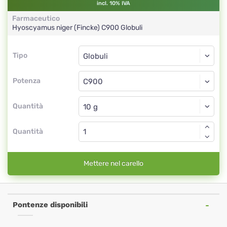
incl. 10% IVA
Farmaceutico
Hyoscyamus niger (Fincke)
C900
Globuli
Tipo
Tipo
Globuli
Potenza
C900
Globuli
Quantità
Quantità
Mettere nel carello
Pontenze disponibili