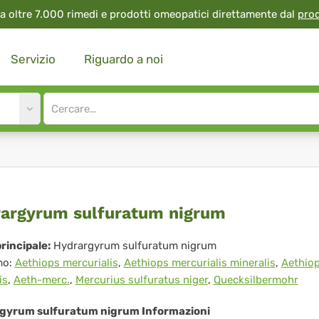
a oltre 7.000 rimedi e prodotti omeopatici direttamente dal
pro
Servizio
Riguardo a noi
Site
search
input
m
drargyrum
argyrum sulfuratum nigrum
furatum
rincipale:
Hydrargyrum sulfuratum nigrum
mo:
Aethiops mercurialis
,
Aethiops mercurialis mineralis
,
Aethio
grum
is
,
Aeth-merc.
,
Mercurius sulfuratus niger
,
Quecksilbermohr
gyrum sulfuratum nigrum Informazioni