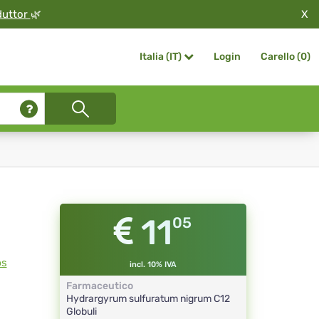
X
duttor
🌿
Login
Carello (
0
)
Italia (IT)
11
05
ps
incl. 10% IVA
Farmaceutico
Hydrargyrum sulfuratum nigrum
C12
Globuli