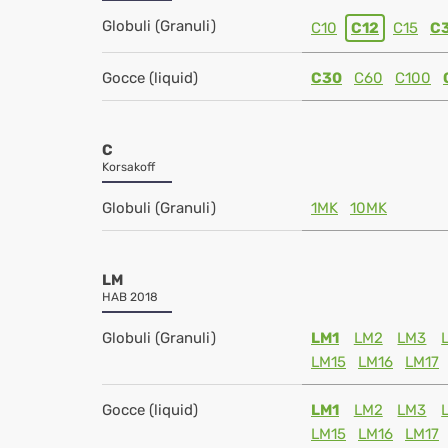
Globuli (Granuli)
C10
C12
C15
C
Gocce (liquid)
C30
C60
C100
C
Korsakoff
Globuli (Granuli)
1MK
10MK
LM
HAB 2018
Globuli (Granuli)
LM1
LM2
LM3
LM15
LM16
LM17
Gocce (liquid)
LM1
LM2
LM3
LM15
LM16
LM17