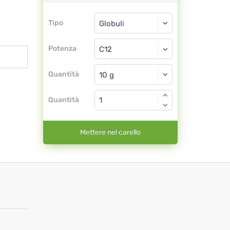
Tipo
Tipo
Globuli
Potenza
C12
Globuli
Quantità
Quantità
Mettere nel carello