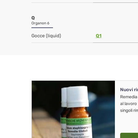
Q
Organon 6
Gocce (liquid)
Q1
Nuovi r
Remedia
al lavoro
singoli r