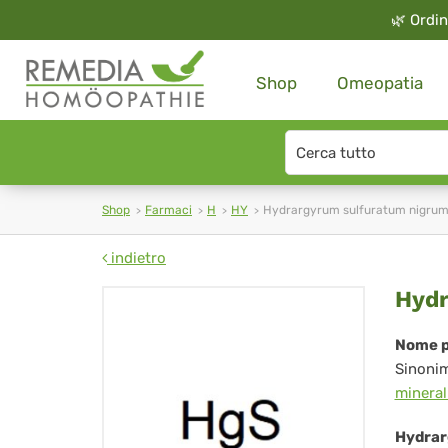
🌿
Ordin
Shop
Omeopatia
Search
type
Shop
Farmaci
H
HY
Hydrargyrum sulfuratum nigru
indietro
Hy
Hydr
sul
Nome p
Sinoni
ni
mineral
Hydrar