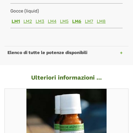
Gocce (liquid)
LM1
LM2
LM3
LM4
LM5
LM6
LM7
LM8
Elenco di tutte le potenze disponibili
Ulteriori informazioni ...