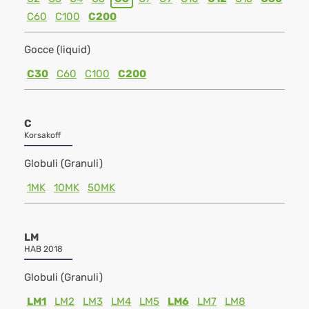
C60
C100
C200
Gocce (liquid)
C30
C60
C100
C200
C
Korsakoff
Globuli (Granuli)
1MK
10MK
50MK
LM
HAB 2018
Globuli (Granuli)
LM1
LM2
LM3
LM4
LM5
LM6
LM7
LM8