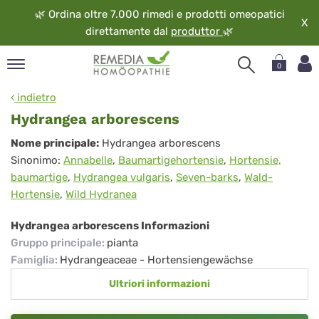
🌿
Ordina oltre 7.000 rimedi e prodotti omeopatici
X
direttamente dal
produttor
🌿
0
pand
indietro
ngua
Hydrangea arborescens
pand
Hydrangea
Nome principale:
Hydrangea arborescens
op
Sinonimo:
Annabelle
,
Baumartigehortensie
,
Hortensie,
arborescens
pand
baumartige
,
Hydrangea vulgaris
,
Seven-barks
,
Wald-
eopatia
Hortensie
,
Wild Hydranea
pand
vizio
Hydrangea arborescens Informazioni
pand
Gruppo principale
:
pianta
guardo
Famiglia
:
Hydrangeaceae - Hortensiengewächse
Ultriori informazioni