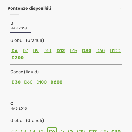
Pontenze disponibili
D
HAB 2018
Globuli (Granuli)
D6
D7
D9
D10
D12
D15
D30
D60
D100
D200
Gocce (liquid)
D30
D60
D100
D200
C
HAB 2018
Globuli (Granuli)
C2
C3
C4
C5
C6
C7
C9
C10
C12
C15
C30