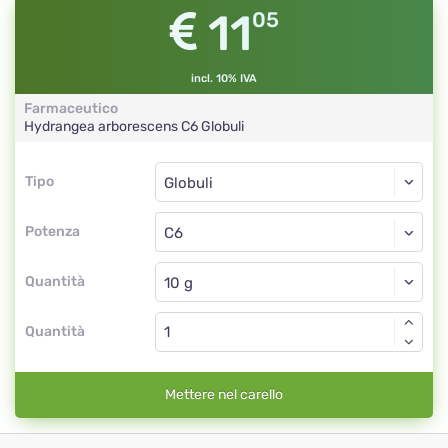
11
05
incl. 10% IVA
Farmaceutico
Hydrangea arborescens
C6
Globuli
Tipo
Tipo
Globuli
Potenza
C6
Globuli
Quantità
Quantità
Mettere nel carello