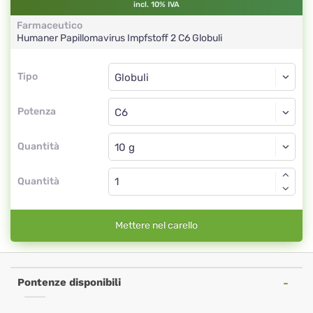
incl. 10% IVA
Farmaceutico
Humaner Papillomavirus Impfstoff 2
C6
Globuli
Tipo
Tipo
Globuli
Potenza
C6
Globuli
Quantità
Quantità
Mettere nel carello
Pontenze disponibili