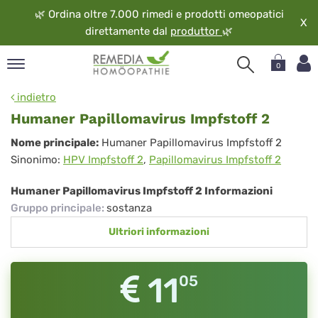
🌿
Ordina oltre 7.000 rimedi e prodotti omeopatici
X
direttamente dal
produttor
🌿
0
pand
indietro
ngua
Humaner Papillomavirus Impfstoff 2
pand
Humaner
Nome principale:
Humaner Papillomavirus Impfstoff 2
op
Sinonimo:
HPV Impfstoff 2
,
Papillomavirus Impfstoff 2
Papillomavirus
pand
eopatia
Impfstoff
Humaner Papillomavirus Impfstoff 2 Informazioni
pand
2
Gruppo principale
:
sostanza
vizio
Ultriori informazioni
pand
guardo
11
05