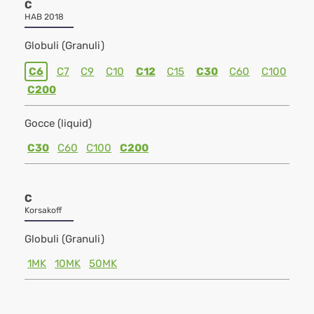
C
HAB 2018
Globuli (Granuli)
C6
C7
C9
C10
C12
C15
C30
C60
C100
C200
Gocce (liquid)
C30
C60
C100
C200
C
Korsakoff
Globuli (Granuli)
1MK
10MK
50MK