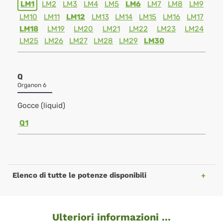
LM1
LM2
LM3
LM4
LM5
LM6
LM7
LM8
LM9
LM10
LM11
LM12
LM13
LM14
LM15
LM16
LM17
LM18
LM19
LM20
LM21
LM22
LM23
LM24
LM25
LM26
LM27
LM28
LM29
LM30
Q
Organon 6
Gocce (liquid)
Q1
Elenco di tutte le potenze disponibili
Ulteriori informazioni ...