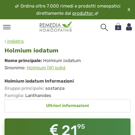
🌿
Ordina oltre 7.000 rimedi e prodotti omeopatici
X
direttamente dal
produttor
🌿
0
pand
indietro
ngua
Holmium iodatum
pand
Holmium
Nome principale:
Holmium iodatum
op
Sinonimo:
Holmium (III) iodid
iodatum
pand
eopatia
Holmium iodatum Informazioni
pand
Gruppo principale
:
sostanza
vizio
Famiglia
:
Lanthanides
pand
Ultriori informazioni
guardo
21
95