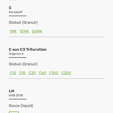
C
Korsakoff
Globuli (Granuli)
1MK
10MK
50MK
C aus C3 Trituration
Organon 6
Globuli (Granuli)
C12
C15
C30
C60
C100
C200
LM
HAB 2018
Gocce (liquid)