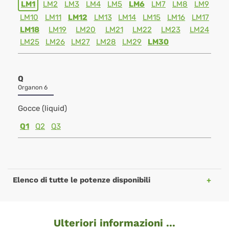
LM1
LM2
LM3
LM4
LM5
LM6
LM7
LM8
LM9
LM10
LM11
LM12
LM13
LM14
LM15
LM16
LM17
LM18
LM19
LM20
LM21
LM22
LM23
LM24
LM25
LM26
LM27
LM28
LM29
LM30
Q
Organon 6
Gocce (liquid)
Q1
Q2
Q3
Elenco di tutte le potenze disponibili
Ulteriori informazioni ...