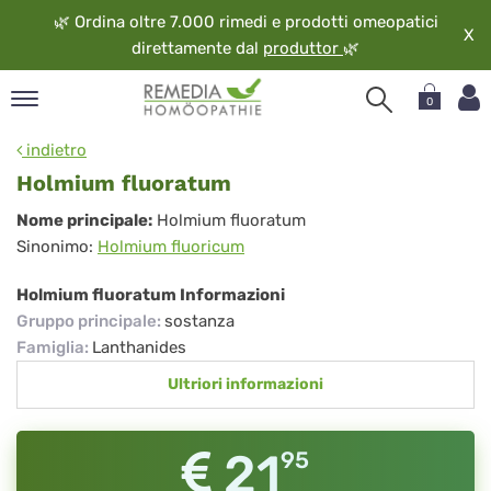
🌿
Ordina oltre 7.000 rimedi e prodotti omeopatici
X
direttamente dal
produttor
🌿
0
pand
indietro
ngua
Holmium fluoratum
pand
Holmium
Nome principale:
Holmium fluoratum
op
Sinonimo:
Holmium fluoricum
fluoratum
pand
eopatia
Holmium fluoratum Informazioni
pand
Gruppo principale
:
sostanza
vizio
Famiglia
:
Lanthanides
pand
Ultriori informazioni
guardo
21
95