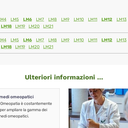
LM4
LM5
LM6
LM7
LM8
LM9
LM10
LM11
LM12
LM13
LM18
LM19
LM20
LM21
LM4
LM5
LM6
LM7
LM8
LM9
LM10
LM11
LM12
LM13
LM18
LM19
LM20
LM21
Ulteriori informazioni ...
imedi omeopatici
 Omeopatia è costantemente
 per ampliare la gamma dei
imedi omeopatici.