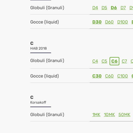
Globuli (Granuli)
D4
D5
D6
D7
D
Gocce (liquid)
D30
D60
D100
C
HAB 2018
Globuli (Granuli)
C4
C5
C6
C7
Gocce (liquid)
C30
C60
C100
C
Korsakoff
Globuli (Granuli)
1MK
10MK
50MK