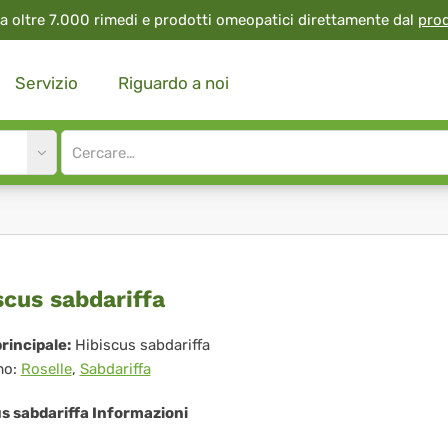
a oltre 7.000 rimedi e prodotti omeopatici direttamente dal
pro
Servizio
Riguardo a noi
Site
search
input
iscus
scus sabdariffa
dariffa
rincipale:
Hibiscus sabdariffa
mo:
Roselle
,
Sabdariffa
s sabdariffa Informazioni