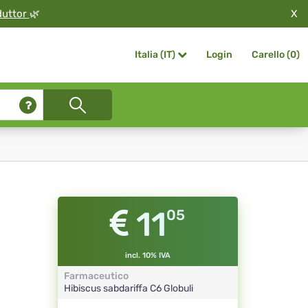
X
duttor
🌿
Login
Carello (
0
)
Italia (IT)
11
05
incl. 10% IVA
Farmaceutico
Hibiscus sabdariffa
C6
Globuli