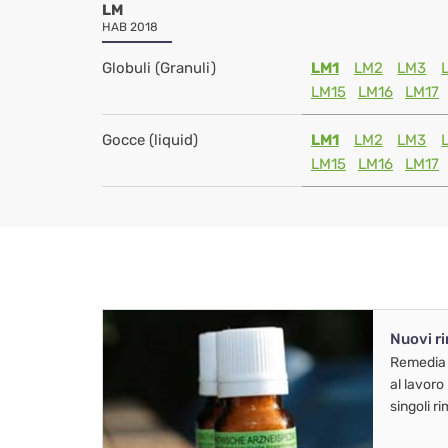
LM
HAB 2018
Globuli (Granuli)
LM1
LM2
LM3
LM15
LM16
LM17
Gocce (liquid)
LM1
LM2
LM3
LM15
LM16
LM17
Nuovi r
Remedia
al lavoro
singoli r