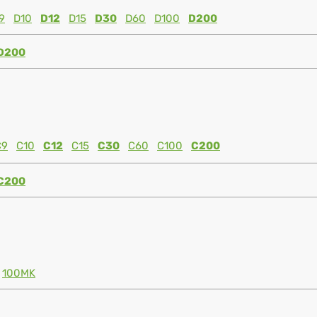
9
D10
D12
D15
D30
D60
D100
D200
D200
C9
C10
C12
C15
C30
C60
C100
C200
C200
100MK