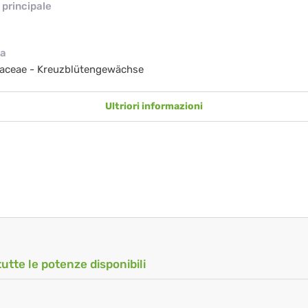
principale
ia
caceae - Kreuzblütengewächse
Ultriori informazioni
tutte le potenze disponibili