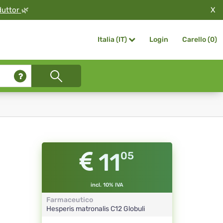
X
duttor
🌿
Login
Carello (
0
)
Italia (IT)
11
05
incl. 10% IVA
Farmaceutico
Hesperis matronalis
C12
Globuli