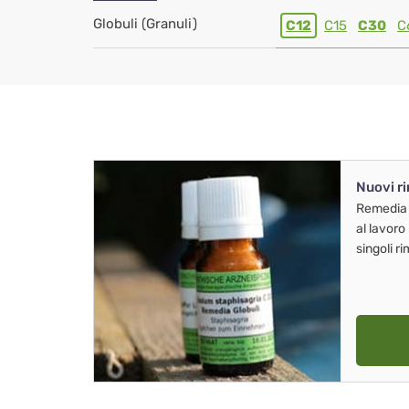
Globuli (Granuli)
C12
C15
C30
C
Nuovi r
Remedia
al lavoro
singoli r