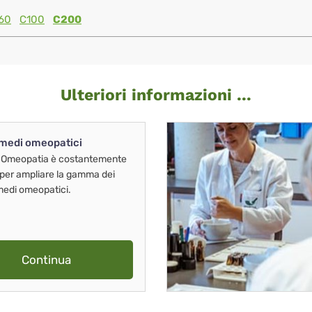
60
C100
C200
Ulteriori informazioni ...
imedi omeopatici
 Omeopatia è costantemente
 per ampliare la gamma dei
imedi omeopatici.
Continua