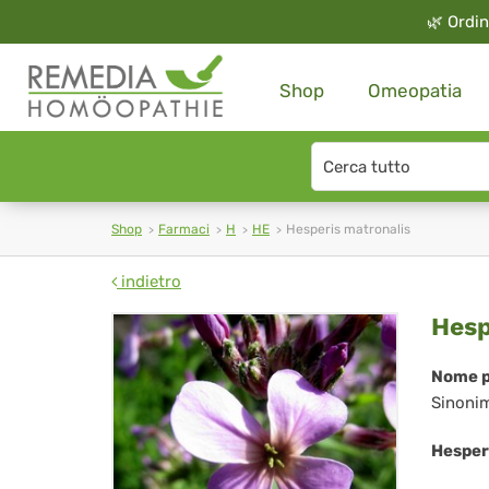
🌿
Ordin
Shop
Omeopatia
Search
type
Shop
Farmaci
H
HE
Hesperis matronalis
indietro
Hes
Hesp
mat
Nome p
Sinoni
Hesper