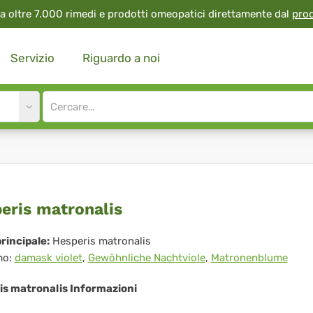
a oltre 7.000 rimedi e prodotti omeopatici direttamente dal
pro
Servizio
Riguardo a noi
Site
search
input
peris
eris matronalis
ronalis
rincipale:
Hesperis matronalis
mo:
damask violet
,
Gewöhnliche Nachtviole
,
Matronenblume
is matronalis Informazioni