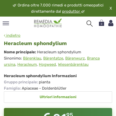
🌿
Ordina oltre 7.000 rimedi e prodotti omeopatici
X
direttamente dal
produttor
🌿
0
pand
indietro
ngua
Heracleum sphondylium
pand
Heracleum
Nome principale:
Heracleum sphondylium
op
Sinonimo:
Bärenklau
,
Bärentatze
,
Bärenwurz
,
Branca
sphondylium
pand
ursina
,
Heracleum
,
Hogweed
,
Wiesenbärenklau
eopatia
pand
Heracleum sphondylium Informazioni
vizio
Gruppo principale
:
pianta
pand
Famiglia
:
Apiaceae - Doldenblütler
guardo
Ultriori informazioni
95