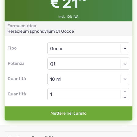
21
incl. 10% IVA
Farmaceutico
Heracleum sphondylium
Q1
Gocce
Tipo
Tipo
Gocce
Potenza
Q1
Gocce
Quantità
Quantità
Mettere nel carello