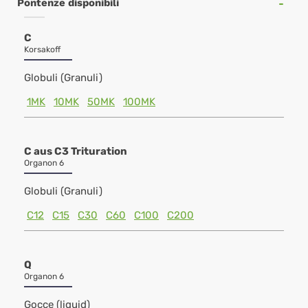
Pontenze disponibili
C
Korsakoff
Globuli (Granuli)
1MK
10MK
50MK
100MK
C aus C3 Trituration
Organon 6
Globuli (Granuli)
C12
C15
C30
C60
C100
C200
Q
Organon 6
Gocce (liquid)