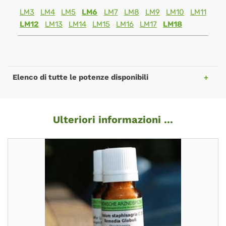
LM3
LM4
LM5
LM6
LM7
LM8
LM9
LM10
LM11
LM12
LM13
LM14
LM15
LM16
LM17
LM18
Elenco di tutte le potenze disponibili
Ulteriori informazioni ...