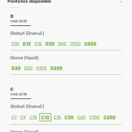
Pontenze disponibili
D
HAB 2018
Globuli (Granuli)
D10
D12
D15
D30
D60
D100
D200
Gocce (liquid)
D30
D60
D100
D200
C
HAB 2018
Globuli (Granuli)
C7
C9
C10
C12
C15
C30
C60
C100
C200