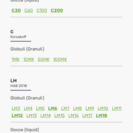
Gocce (liquid)
C30
C60
C100
C200
C
Korsakoff
Globuli (Granuli)
1MK
10MK
50MK
100MK
LM
HAB 2018
Globuli (Granuli)
LM3
LM4
LM5
LM6
LM7
LM8
LM9
LM10
LM11
LM12
LM13
LM14
LM15
LM16
LM17
LM18
Gocce (liquid)