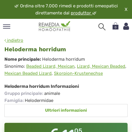
🌿
Ordina oltre 7.000 rimedi e prodotti omeopatici
X
direttamente dal
produttor
🌿
0
pand
indietro
ngua
Heloderma horridum
pand
Heloderma
Nome principale:
Heloderma horridum
op
Sinonimo:
Beaded Lizard, Mexican
,
Lizard, Mexican Beaded
,
horridum
pand
Mexican Beaded Lizard
,
Skorpion-Krustenechse
eopatia
pand
Heloderma horridum Informazioni
vizio
Gruppo principale
:
animale
pand
Famiglia
:
Helodermidae
guardo
Ultriori informazioni
05