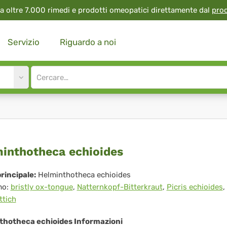
a oltre 7.000 rimedi e prodotti omeopatici direttamente dal
pro
Servizio
Riguardo a noi
Site
search
input
lminthotheca
inthotheca echioides
ioides
rincipale:
Helminthotheca echioides
mo:
bristly ox-tongue
,
Natternkopf-Bitterkraut
,
Picris echioides
,
ttich
thotheca echioides Informazioni