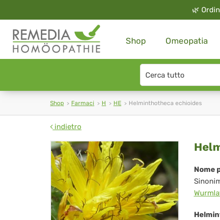
🌿
Ordin
Shop
Omeopatia
Search
type
Shop
Farmaci
H
HE
Helminthotheca echioides
indietro
He
Helm
ech
Nome p
Sinoni
Wurmla
Helmin