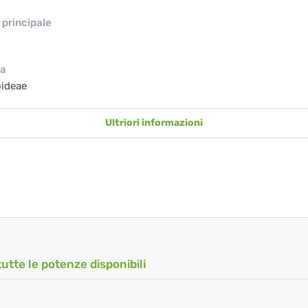
principale
ia
oideae
Ultriori informazioni
tutte le potenze disponibili