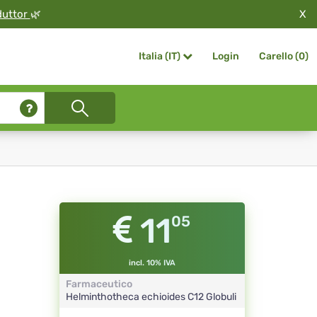
X
duttor
🌿
Login
Carello (
0
)
Italia (IT)
11
05
incl. 10% IVA
Farmaceutico
Helminthotheca echioides
C12
Globuli