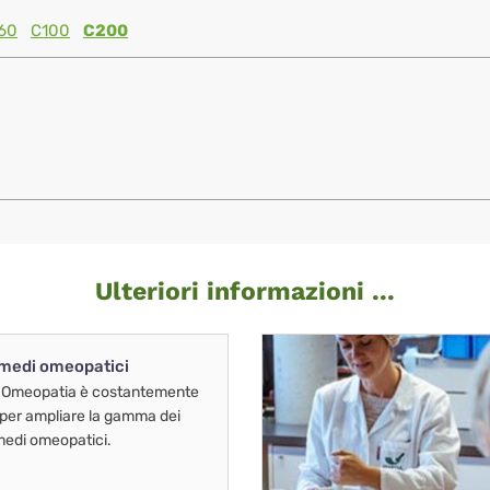
60
C100
C200
Ulteriori informazioni ...
imedi omeopatici
 Omeopatia è costantemente
 per ampliare la gamma dei
imedi omeopatici.