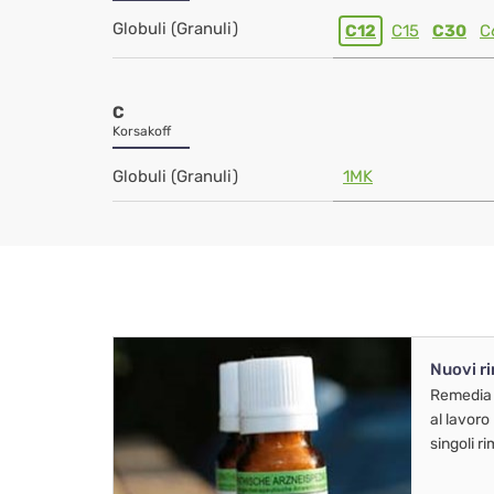
Globuli (Granuli)
C12
C15
C30
C
C
Korsakoff
Globuli (Granuli)
1MK
Nuovi r
Remedia
al lavoro
singoli r