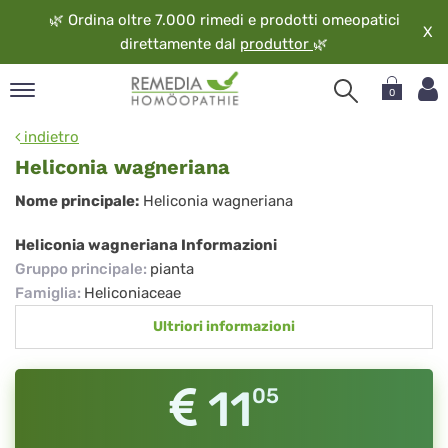
🌿
Ordina oltre 7.000 rimedi e prodotti omeopatici
X
direttamente dal
produttor
🌿
0
pand
indietro
ngua
Heliconia wagneriana
pand
Heliconia
Nome principale:
Heliconia wagneriana
op
wagneriana
pand
Heliconia wagneriana Informazioni
eopatia
Gruppo principale
:
pianta
pand
Famiglia
:
Heliconiaceae
vizio
Ultriori informazioni
pand
guardo
11
05