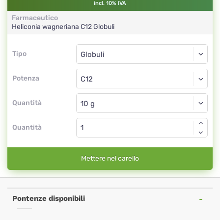
incl. 10% IVA
Farmaceutico
Heliconia wagneriana
C12
Globuli
Tipo
Tipo
Globuli
Potenza
C12
Globuli
Quantità
Quantità
Mettere nel carello
Pontenze disponibili