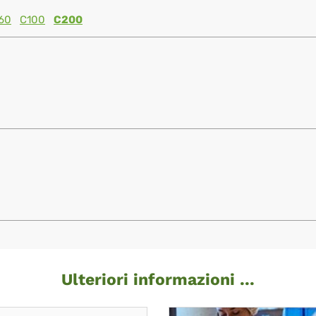
60
C100
C200
Ulteriori informazioni ...