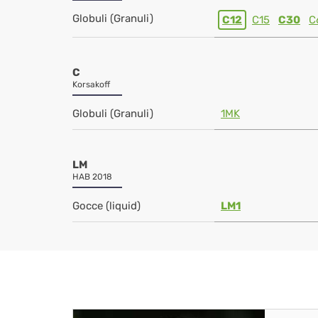
Globuli (Granuli)
C12
C15
C30
C
C
Korsakoff
Globuli (Granuli)
1MK
LM
HAB 2018
Gocce (liquid)
LM1