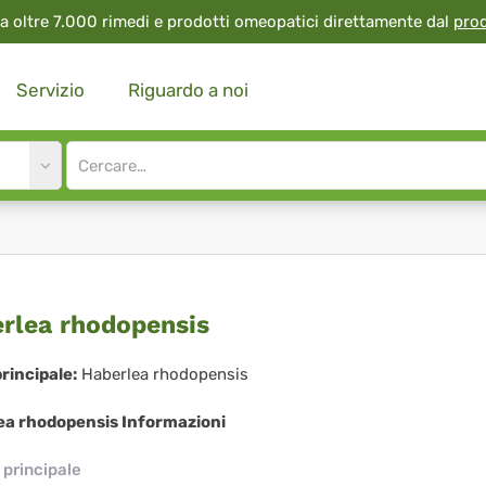
a oltre 7.000 rimedi e prodotti omeopatici direttamente dal
pro
Servizio
Riguardo a noi
Site
search
input
erlea
rlea rhodopensis
dopensis
rincipale:
Haberlea rhodopensis
ea rhodopensis Informazioni
principale