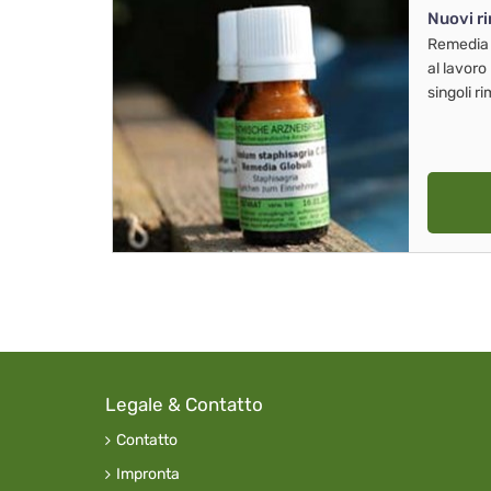
Nuovi r
Remedia
al lavoro
singoli r
Legale & Contatto
Contatto
Impronta