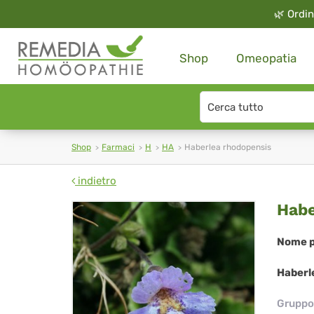
🌿
Ordin
Shop
Omeopatia
Search
type
Shop
Farmaci
H
HA
Haberlea rhodopensis
indietro
Hab
Habe
rho
Nome p
Haberl
Gruppo 