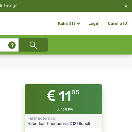
X
duttor
🌿
Login
Carello (
0
)
Italia (IT)
11
05
incl. 10% IVA
Farmaceutico
Haberlea rhodopensis
C12
Globuli