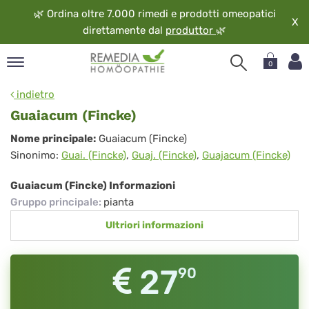
🌿
Ordina oltre 7.000 rimedi e prodotti omeopatici
X
direttamente dal
produttor
🌿
0
pand
indietro
ngua
Guaiacum (Fincke)
pand
Guaiacum
Nome principale:
Guaiacum (Fincke)
op
Sinonimo:
Guai. (Fincke)
,
Guaj. (Fincke)
,
Guajacum (Fincke)
(Fincke)
pand
eopatia
Guaiacum (Fincke) Informazioni
pand
Gruppo principale
:
pianta
vizio
Ultriori informazioni
pand
guardo
27
90