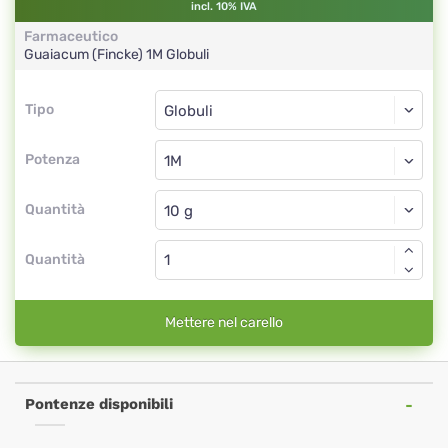
incl. 10% IVA
Farmaceutico
Guaiacum (Fincke)
1M
Globuli
Tipo
Tipo
Globuli
Potenza
1M
Globuli
Quantità
Quantità
Mettere nel carello
Pontenze disponibili