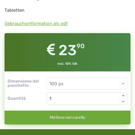
Tabletten
Gebrauchsinformation als pdf
23
90
incl. 10% IVA
Dimensione del
pacchetto
Quantità
Mettere nel carello