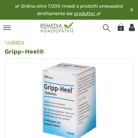
🌿
Ordina oltre 7.000 rimedi e prodotti omeopatici
X
direttamente dal
produttor
🌿
0
pand
indietro
ngua
Gripp-Heel®
pand
op
pand
eopatia
pand
vizio
pand
guardo