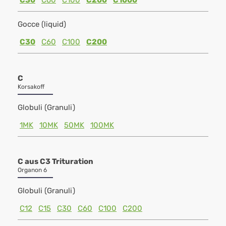
C30
C60
C100
C200
C1000
Gocce (liquid)
C30
C60
C100
C200
C
Korsakoff
Globuli (Granuli)
1MK
10MK
50MK
100MK
C aus C3 Trituration
Organon 6
Globuli (Granuli)
C12
C15
C30
C60
C100
C200