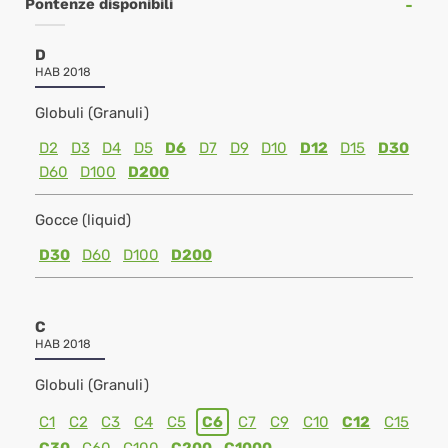
Pontenze disponibili
D
HAB 2018
Globuli (Granuli)
D2
D3
D4
D5
D6
D7
D9
D10
D12
D15
D30
D60
D100
D200
Gocce (liquid)
D30
D60
D100
D200
C
HAB 2018
Globuli (Granuli)
C1
C2
C3
C4
C5
C6
C7
C9
C10
C12
C15