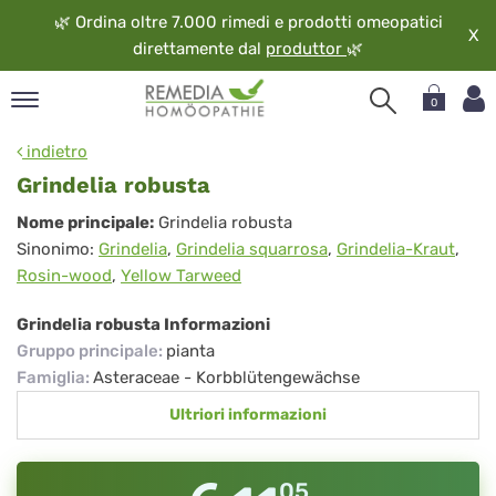
🌿
Ordina oltre 7.000 rimedi e prodotti omeopatici
X
direttamente dal
produttor
🌿
0
pand
indietro
ngua
Grindelia robusta
pand
Grindelia
Nome principale:
Grindelia robusta
op
Sinonimo:
Grindelia
,
Grindelia squarrosa
,
Grindelia-Kraut
,
robusta
pand
Rosin-wood
,
Yellow Tarweed
eopatia
pand
Grindelia robusta Informazioni
vizio
Gruppo principale
:
pianta
pand
Famiglia
:
Asteraceae - Korbblütengewächse
guardo
Ultriori informazioni
05