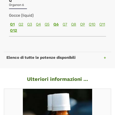
Q
Organon 6
Gocce (liquid)
Q1
Q2
Q3
Q4
Q5
Q6
Q7
Q8
Q9
Q10
Q11
Q12
Elenco di tutte le potenze disponibili
Ulteriori informazioni ...