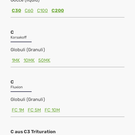
Gocce (liquid)
C30
C60
C100
C200
C
Korsakoff
Globuli (Granuli)
1MK
10MK
50MK
C
Fluxion
Globuli (Granuli)
FC 1M
FC 5M
FC 10M
C aus C3 Trituration