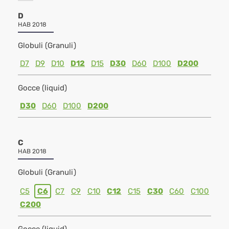
D
HAB 2018
Globuli (Granuli)
D7
D9
D10
D12
D15
D30
D60
D100
D200
Gocce (liquid)
D30
D60
D100
D200
C
HAB 2018
Globuli (Granuli)
C5
C6
C7
C9
C10
C12
C15
C30
C60
C100
C200