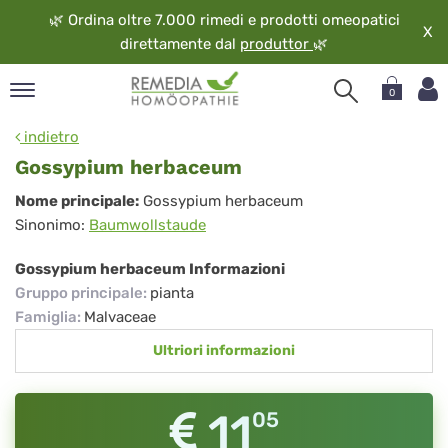
🌿
Ordina oltre 7.000 rimedi e prodotti omeopatici
X
direttamente dal
produttor
🌿
0
pand
indietro
ngua
Gossypium herbaceum
pand
Gossypium
Nome principale:
Gossypium herbaceum
op
Sinonimo:
Baumwollstaude
herbaceum
pand
eopatia
Gossypium herbaceum Informazioni
pand
Gruppo principale
:
pianta
vizio
Famiglia
:
Malvaceae
pand
Ultriori informazioni
guardo
11
05