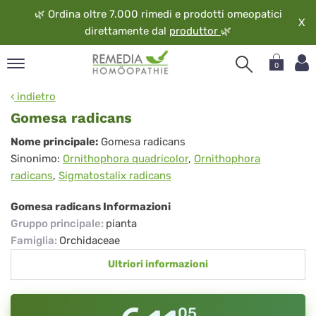
🌿
Ordina oltre 7.000 rimedi e prodotti omeopatici
X
direttamente dal
produttor
🌿
0
pand
indietro
ngua
Gomesa radicans
pand
Gomesa
Nome principale:
Gomesa radicans
op
Sinonimo:
Ornithophora quadricolor
,
Ornithophora
radicans
pand
radicans
,
Sigmatostalix radicans
eopatia
pand
Gomesa radicans Informazioni
vizio
Gruppo principale
:
pianta
pand
Famiglia
:
Orchidaceae
guardo
Ultriori informazioni
05