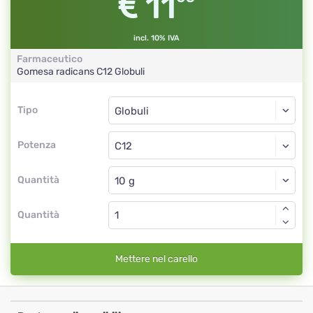
11
incl. 10% IVA
Farmaceutico
Gomesa radicans
C12
Globuli
Tipo
Tipo
Globuli
Potenza
C12
Globuli
Quantità
Quantità
Mettere nel carello