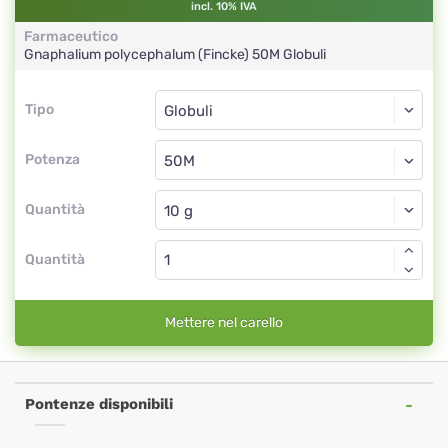
incl. 10% IVA
Farmaceutico
Gnaphalium polycephalum (Fincke)
50M
Globuli
Tipo
Tipo
Globuli
Potenza
50M
Globuli
Quantità
Quantità
Mettere nel carello
Pontenze disponibili