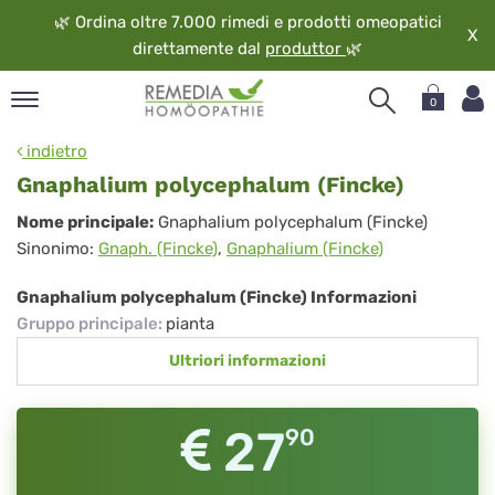
🌿
Ordina oltre 7.000 rimedi e prodotti omeopatici
X
direttamente dal
produttor
🌿
0
pand
indietro
ngua
Gnaphalium polycephalum (Fincke)
pand
Gnaphalium
Nome principale:
Gnaphalium polycephalum (Fincke)
op
Sinonimo:
Gnaph. (Fincke)
,
Gnaphalium (Fincke)
polycephalum
pand
eopatia
(Fincke)
Gnaphalium polycephalum (Fincke) Informazioni
pand
Gruppo principale
:
pianta
vizio
Ultriori informazioni
pand
guardo
27
90